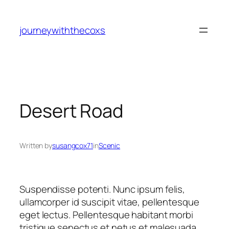
journeywiththecoxs
Desert Road
Written by
susangcox71
in
Scenic
Suspendisse potenti. Nunc ipsum felis,
ullamcorper id suscipit vitae, pellentesque
eget lectus. Pellentesque habitant morbi
tristique senectus et netus et malesuada